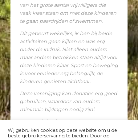
van het grote aantal vrijwilligers die
vaak klaar staan om met deze kinderen
te gaan paardrijden of zwemmen.
Dit gebeurt wekelijks, ik ben bij beide
activiteiten gaan kijken en was erg
onder de indruk. Niet alleen ouders
maar andere betrokken staan altijd voor
deze kinderen klaar. Sport en beweging
is voor eenieder erg belangrijk, de
kinderen genieten zichtbaar.
Deze vereniging kan donaties erg goed
gebruiken, waardoor van ouders
minimale bijdragen nodig zijn’.
Een prachtige bestemming voor een
prachtig bedrag!
Wij gebruiken cookies op deze website om u de
beste gebruikerservaring te bieden. Door op