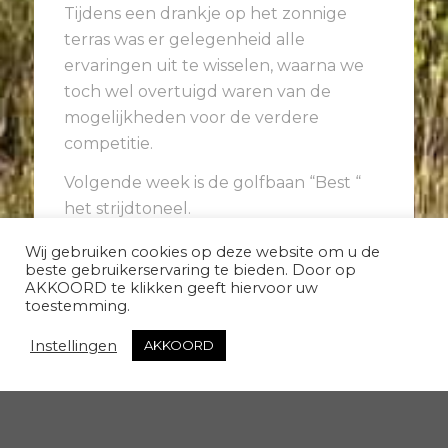
Tijdens een drankje op het zonnige
terras was er gelegenheid alle
ervaringen uit te wisselen, waarna we
toch wel overtuigd waren van de
mogelijkheden voor de verdere
competitie.
Volgende week is de golfbaan “Best “
het strijdtoneel.
Anneke
Wij gebruiken cookies op deze website om u de
beste gebruikerservaring te bieden. Door op
AKKOORD te klikken geeft hiervoor uw
toestemming.
Instellingen
AKKOORD