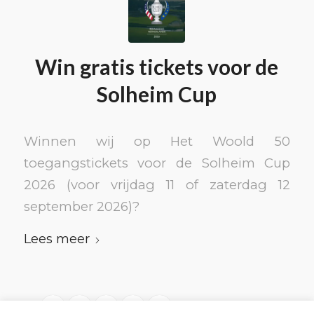
Win gratis tickets voor de
Solheim Cup
Winnen wij op Het Woold 50
toegangstickets voor de Solheim Cup
2026 (voor vrijdag 11 of zaterdag 12
september 2026)?
Lees meer
1
2
3
›
»
Pagina 1 van 77