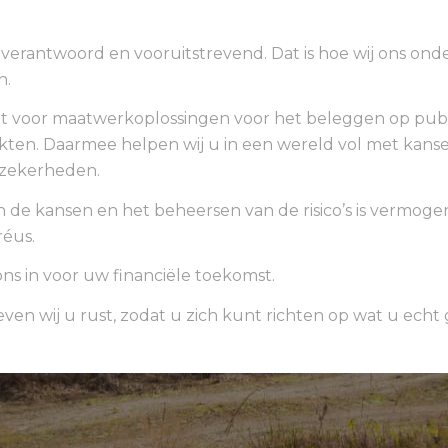
verantwoord en vooruitstrevend. Dat is hoe wij ons ond
n.
t voor maatwerkoplossingen voor het beleggen op pub
kten. Daarmee helpen wij u in een wereld vol met kans
zekerheden.
n de kansen en het beheersen van de risico’s is vermog
réus.
ons in voor uw financiële toekomst.
en wij u rust, zodat u zich kunt richten op wat u echt 