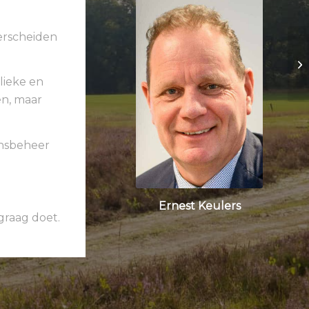
erscheiden
lieke en
en, maar
ensbeheer
Ernest Keulers
graag doet.