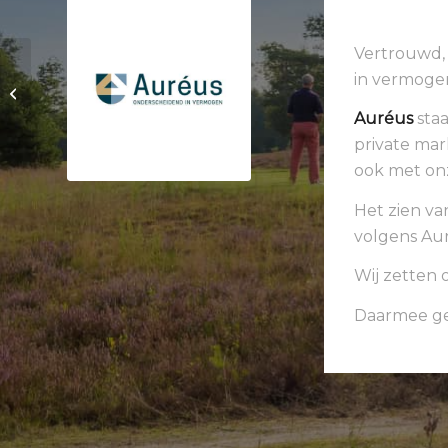
Vertrouwd, 
Qualifiyng Kaart
in vermoge
invoeren en door
digitale marker laten
Auréus
staa
goedkeuren
private mar
ook met on
Het zien va
volgens Au
Wij zetten 
Daarmee gev